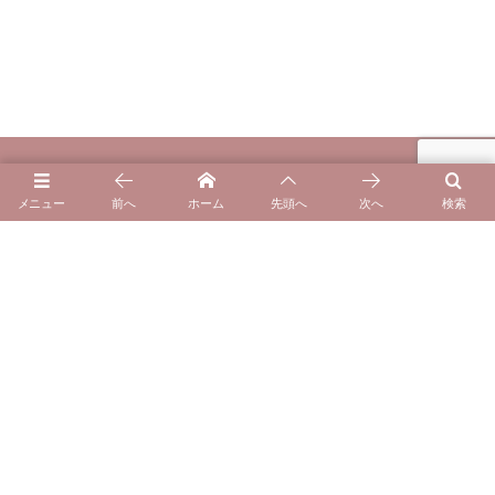
メニュー
前へ
ホーム
先頭へ
次へ
検索
自由が丘のプライベート整体サロンCuna