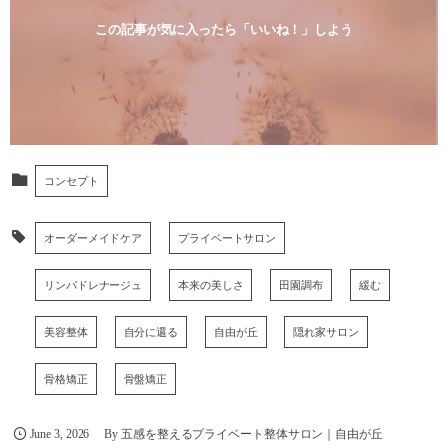
この記事が気に入ったら「いいね！」しよう
コンセプト
オーダーメイドケア
プライベートサロン
リンパドレナージュ
本来の美しさ
田園調布
緩む
美容整体
自分に還る
自由が丘
隠れ家サロン
骨格矯正
骨盤矯正
June
3
,
2026
By
五感を整えるプライベート整体サロン｜自由が丘