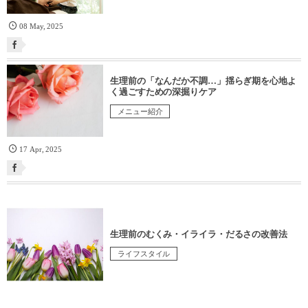
08
May
,
2025
生理前の「なんだか不調…」揺らぎ期を心地よ
く過ごすための深掘りケア
メニュー紹介
17
Apr
,
2025
生理前のむくみ・イライラ・だるさの改善法
ライフスタイル