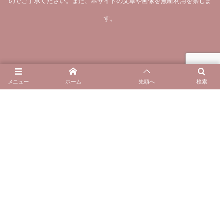
のでご了承ください。また、本サイトの文章や画像を無断利用を禁じま
す。
お客様のビフォアーアフター
メニュー
ホーム
先頭へ
検索