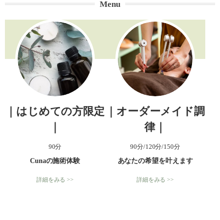
Menu
｜はじめての方限定
｜オーダーメイド調
｜
律｜
90分
90分/120分/150分
Cunaの施術体験
あなたの希望を叶えます
詳細をみる >>
詳細をみる >>