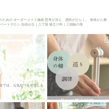
のための
オーダーメイド施術
思考が冴え、感性がひらく。
身体から整
ベートサロン
自由が丘｜八丁堀
独立13年｜三姉妹の母