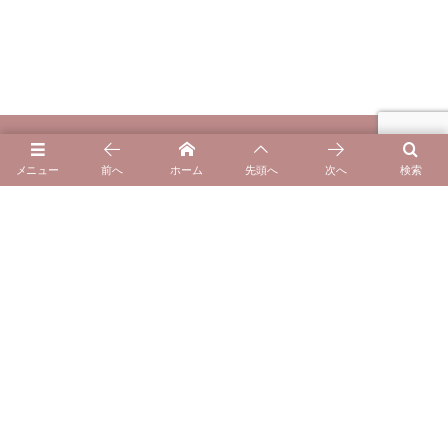
メニュー
前へ
ホーム
先頭へ
次へ
検索
自由が丘のプライベート整体サロンCuna