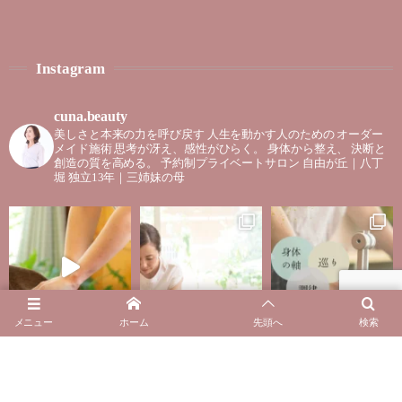
Instagram
cuna.beauty
美しさと本来の力を呼び戻す
人生を動かす人のための
オーダー
メイド施術
思考が冴え、感性がひらく。
身体から整え、
決断と
創造の質を高める。
予約制プライベートサロン
自由が丘｜八丁
堀
独立13年｜三姉妹の母
メニュー
ホーム
先頭へ
検索