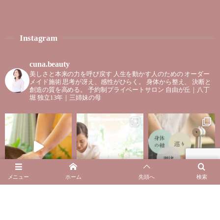
Instagram
cuna.beauty
美しさと本来の力を呼び戻す
人生を動かす人のための
オーダー
メイド施術
思考が冴え、感性がひらく。
身体から整え、
決断と
創造の質を高める。
予約制プライベートサロン
自由が丘｜八丁
堀
独立13年｜三姉妹の母
メニュー
ホーム
先頭へ
検索