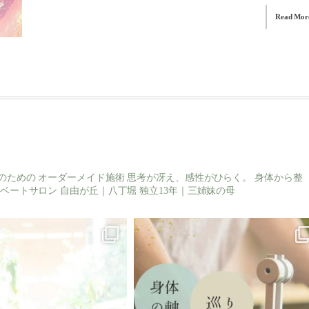
Read Mor
のための
オーダーメイド施術
思考が冴え、感性がひらく。
身体から整
ベートサロン
自由が丘｜八丁堀
独立13年｜三姉妹の母