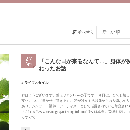
並べ替え
27
「こんな日が来るなんて…」身体が
Apr
わったお話
ライフスタイル
おはようございます。整えサロンCuna奏子です。 今日は、とても嬉し
変化について書かせて頂きます。 私が独立する以前からの大切な友人
あり、シンガー・講師・アーティストとして活躍されている草薙さゆ
さんhttps://www.kusanagisayuri-songbird.com/ 彼女は本当に音楽を愛し
っすぐで...