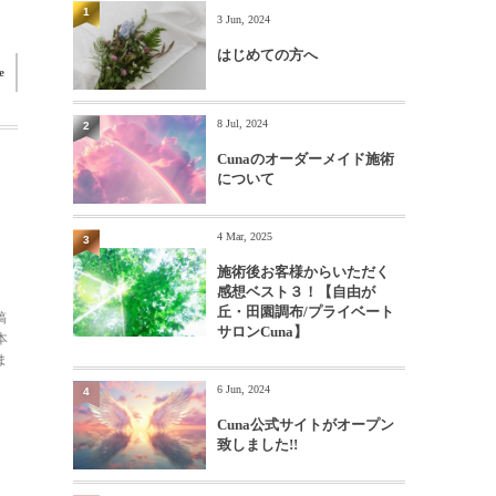
1
3 Jun, 2024
はじめての方へ
e
8 Jul, 2024
2
Cunaのオーダーメイド施術
について
4 Mar, 2025
3
施術後お客様からいただく
感想ベスト３！【自由が
丘・田園調布/プライベート
稿
サロンCuna】
本
ま
し
6 Jun, 2024
4
Cuna公式サイトがオープン
致しました!!