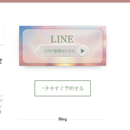
変
今すぐ予約する
い
で
り
、ま
Blog