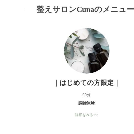
整えサロンCunaのメニュ
｜はじめての方限定｜
90分
調律体験
詳細をみる >>