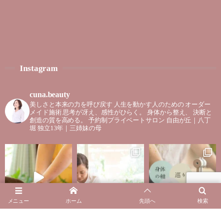
Instagram
cuna.beauty
美しさと本来の力を呼び戻す
人生を動かす人のための
オーダー
メイド施術
思考が冴え、感性がひらく。
身体から整え、
決断と
創造の質を高める。
予約制プライベートサロン
自由が丘｜八丁
堀
独立13年｜三姉妹の母
メニュー
ホーム
先頭へ
検索