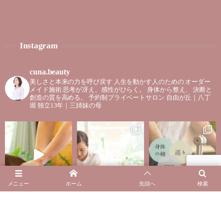
Instagram
cuna.beauty
美しさと本来の力を呼び戻す
人生を動かす人のための
オーダー
メイド施術
思考が冴え、感性がひらく。
身体から整え、
決断と
創造の質を高める。
予約制プライベートサロン
自由が丘｜八丁
堀
独立13年｜三姉妹の母
メニュー
ホーム
先頭へ
検索