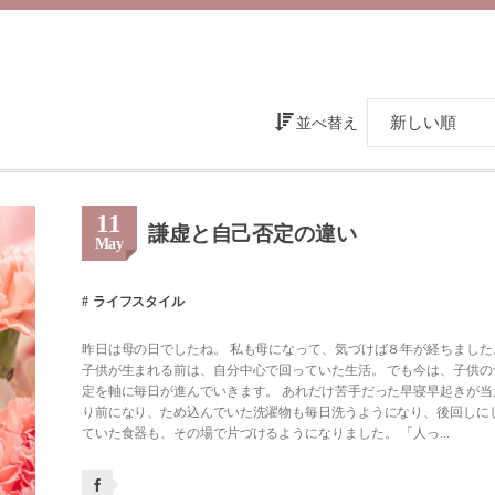
並べ替え
11
謙虚と自己否定の違い
May
ライフスタイル
昨日は母の日でしたね。 私も母になって、気づけば８年が経ちました
子供が生まれる前は、自分中心で回っていた生活。 でも今は、子供の
定を軸に毎日が進んでいきます。 あれだけ苦手だった早寝早起きが当
り前になり、ため込んでいた洗濯物も毎日洗うようになり、後回しに
ていた食器も、その場で片づけるようになりました。 「人っ...