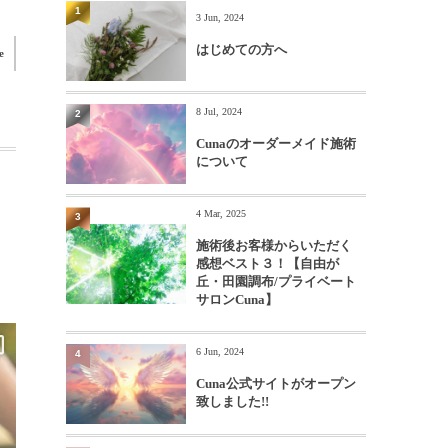
1
3 Jun, 2024
はじめての方へ
e
8 Jul, 2024
2
Cunaのオーダーメイド施術
について
4 Mar, 2025
3
施術後お客様からいただく
感想ベスト３！【自由が
丘・田園調布/プライベート
サロンCuna】
6 Jun, 2024
4
Cuna公式サイトがオープン
致しました!!