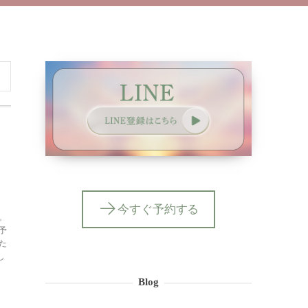
今すぐ予約する
。
予
た
し
Blog