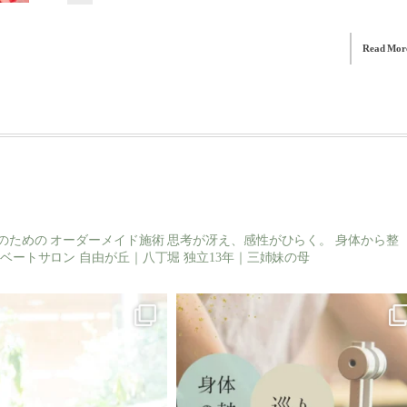
Read Mor
のための
オーダーメイド施術
思考が冴え、感性がひらく。
身体から整
ベートサロン
自由が丘｜八丁堀
独立13年｜三姉妹の母