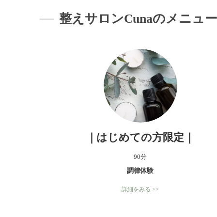
整えサロンCunaのメニュ
｜はじめての方限定｜
90分
調律体験
詳細をみる >>