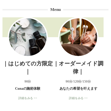
Menu
｜はじめての方限定
｜オーダーメイド調
｜
律｜
90分
90分/120分/150分
Cunaの施術体験
あなたの希望を叶えます
詳細をみる >>
詳細をみる >>