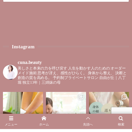
Instagram
cuna.beauty
美しさと本来の力を呼び戻す
人生を動かす人のための
オーダー
メイド施術
思考が冴え、感性がひらく。
身体から整え、
決断と
創造の質を高める。
予約制プライベートサロン
自由が丘｜八丁
堀
独立13年｜三姉妹の母
メニュー
ホーム
先頭へ
検索