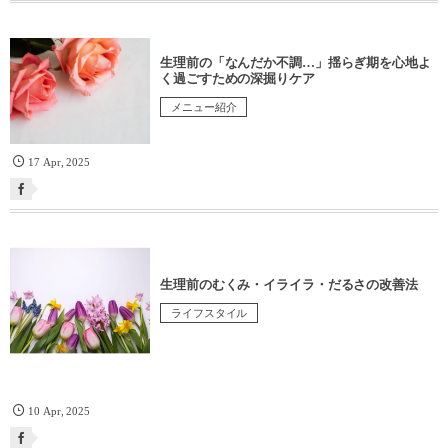
生理前の「なんだか不調…」揺らぎ期を心地よ
く過ごすための深掘りケア
メニュー紹介
17
Apr
,
2025
生理前のむくみ・イライラ・だるさの改善法
ライフスタイル
10
Apr
,
2025