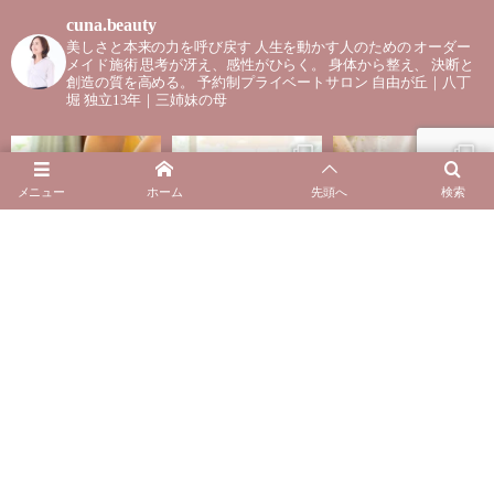
cuna.beauty
美しさと本来の力を呼び戻す
人生を動かす人のための
オーダー
メイド施術
思考が冴え、感性がひらく。
身体から整え、
決断と
創造の質を高める。
予約制プライベートサロン
自由が丘｜八丁
堀
独立13年｜三姉妹の母
メニュー
ホーム
先頭へ
検索