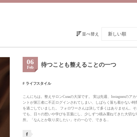
並べ替え
06
待つことも整えることの一つ
Feb
ライフスタイル
こんにちは。整えサロンCunaの大深です。 実は先週、Instagramのアカ
ントが第三者に不正ログインされてしまい、しばらく落ち着かない時
を過ごしていました。 フォロワーさんは決して多くはありません。そ
でも、日々の想いや学びを言葉にし、少しずつ積み重ねてきた大切な
所。「なんとか取り戻したい」その一心で、できる...