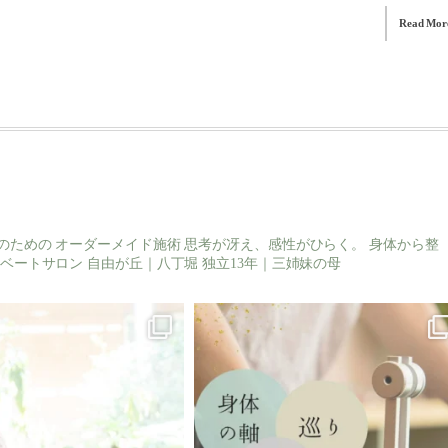
Read Mor
のための
オーダーメイド施術
思考が冴え、感性がひらく。
身体から整
ベートサロン
自由が丘｜八丁堀
独立13年｜三姉妹の母