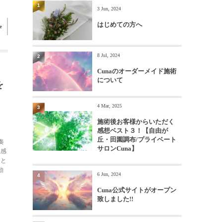
1
3 Jun, 2024
はじめての方へ
e
8 Jul, 2024
2
Cunaのオーダーメイド施術
について
を
4 Mar, 2025
3
施術後お客様からいただく
感想ベスト３！【自由が
丘・田園調布/プライベート
奏
サロンCuna】
敏感
っと
動
6 Jun, 2024
4
Cuna公式サイトがオープン
致しました!!