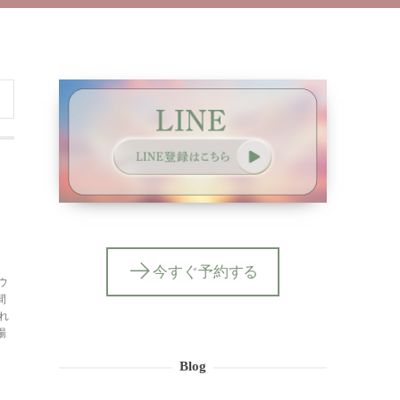
今すぐ予約する
ウ
間
れ
場
Blog