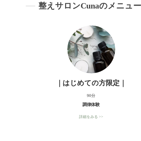
整えサロンCunaのメニュ
｜はじめての方限定｜
90分
調律体験
詳細をみる >>