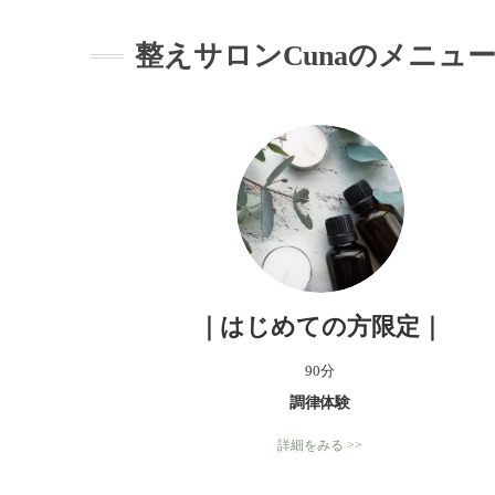
整えサロンCunaのメニュ
｜はじめての方限定｜
90分
調律体験
詳細をみる >>