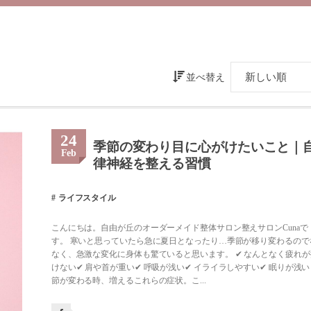
並べ替え
24
季節の変わり目に心がけたいこと｜
Feb
律神経を整える習慣
ライフスタイル
こんにちは。自由が丘のオーダーメイド整体サロン整えサロンCunaで
す。 寒いと思っていたら急に夏日となったり…季節が移り変わるので
なく、急激な変化に身体も驚ていると思います。 ✔︎ なんとなく疲れが
けない✔︎ 肩や首が重い✔︎ 呼吸が浅い✔︎ イライラしやすい✔︎ 眠りが浅い
節が変わる時、増えるこれらの症状。こ...