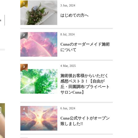
1
3 Jun, 2024
はじめての方へ
e
8 Jul, 2024
2
Cunaのオーダーメイド施術
について
4 Mar, 2025
3
施術後お客様からいただく
感想ベスト３！【自由が
丘・田園調布/プライベート
サロンCuna】
6 Jun, 2024
4
Cuna公式サイトがオープン
致しました!!