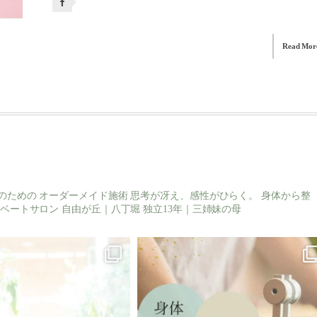
Read Mor
のための
オーダーメイド施術
思考が冴え、感性がひらく。
身体から整
ベートサロン
自由が丘｜八丁堀
独立13年｜三姉妹の母