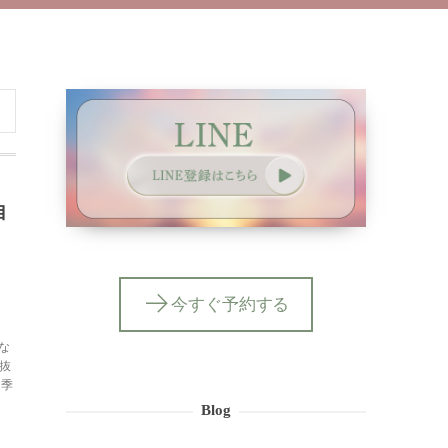
自
今すぐ予約する
な
抜
 季
Blog