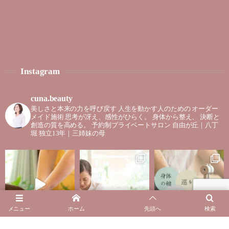
Instagram
cuna.beauty
美しさと本来の力を呼び戻す
人生を動かす人のための
オーダー
メイド施術
思考が冴え、感性がひらく。
身体から整え、
決断と
創造の質を高める。
予約制プライベートサロン
自由が丘｜八丁
堀
独立13年｜三姉妹の母
メニュー
ホーム
先頭へ
検索