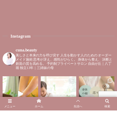
Instagram
cuna.beauty
美しさと本来の力を呼び戻す
人生を動かす人のための
オーダー
メイド施術
思考が冴え、感性がひらく。
身体から整え、
決断と
創造の質を高める。
予約制プライベートサロン
自由が丘｜八丁
堀
独立13年｜三姉妹の母
メニュー
ホーム
先頭へ
検索