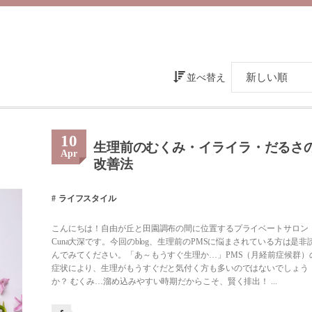
並べ替え
10
生理前のむくみ・イライラ・だるさ
Apr
改善法
ライフスタイル
こんにちは！自由が丘と田園調布の間に位置するプライベートサロン
Cuna大深です。今回のblog、生理前のPMSに悩まされている方は是非
んでみてください。「あ～もうすぐ生理か…」PMS（月経前症候群）
症状により、生理がもうすぐだと気付く方も多いのではないでしょう
か？ むくみ…溜め込みやすい時期だからこそ、賢く排出！ ...