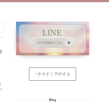
の
今すぐ予約する
読
の
Blog