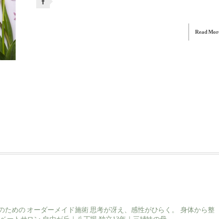
Read Mor
のための
オーダーメイド施術
思考が冴え、感性がひらく。
身体から整