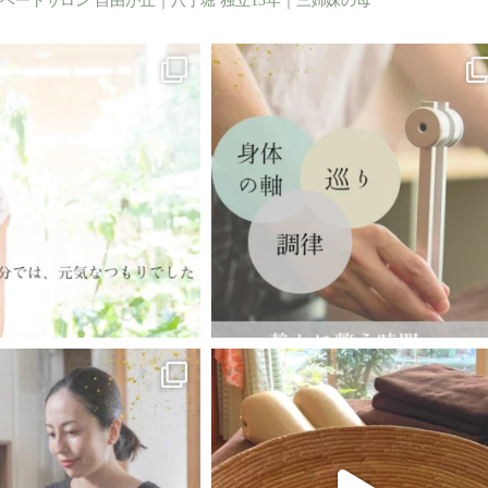
ベートサロン
自由が丘｜八丁堀
独立13年｜三姉妹の母