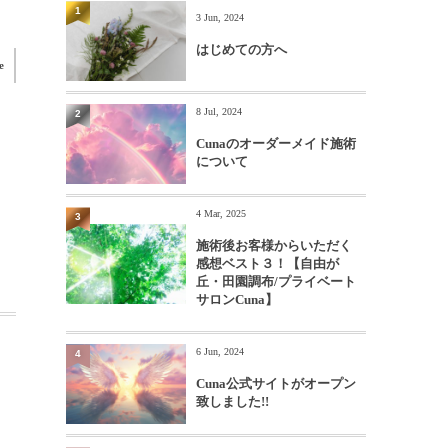
1
3 Jun, 2024
はじめての方へ
e
8 Jul, 2024
2
Cunaのオーダーメイド施術
について
4 Mar, 2025
3
施術後お客様からいただく
感想ベスト３！【自由が
丘・田園調布/プライベート
サロンCuna】
6 Jun, 2024
4
Cuna公式サイトがオープン
致しました!!