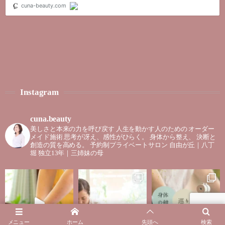
Instagram
cuna.beauty
美しさと本来の力を呼び戻す
人生を動かす人のための
オーダー
メイド施術
思考が冴え、感性がひらく。
身体から整え、
決断と
創造の質を高める。
予約制プライベートサロン
自由が丘｜八丁
堀
独立13年｜三姉妹の母
メニュー
ホーム
先頭へ
検索