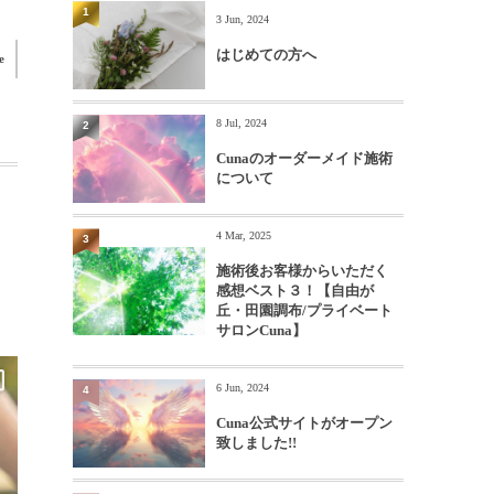
1
3 Jun, 2024
はじめての方へ
e
8 Jul, 2024
2
Cunaのオーダーメイド施術
について
4 Mar, 2025
3
施術後お客様からいただく
感想ベスト３！【自由が
丘・田園調布/プライベート
サロンCuna】
6 Jun, 2024
4
Cuna公式サイトがオープン
致しました!!