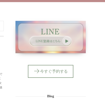
今すぐ予約する
で
に
女
後
Blog