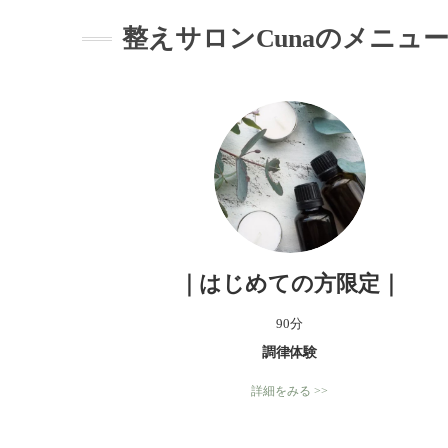
整えサロンCunaのメニュ
｜はじめての方限定｜
90分
調律体験
詳細をみる >>