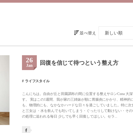
並べ替え
26
回復を信じて待つという整え方
Jan
ライフスタイル
こんにちは。自由が丘と田園調布の間に位置する整えサロンCuna 大深
す。 実はこの1週間、我が家の三姉妹が順に胃腸炎にかかり、精神的
も、物理的にも、なかなかハードな日々を過ごしていました。特に次
と三女は ・水を飲んでも吐いてしまう・ぐったりして動けない・その
の処理に追われる毎日 少しでも早く回復してほしい。セラ...