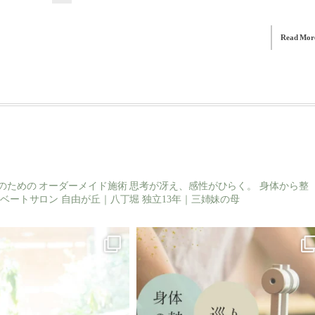
Read Mor
のための
オーダーメイド施術
思考が冴え、感性がひらく。
身体から整
ベートサロン
自由が丘｜八丁堀
独立13年｜三姉妹の母