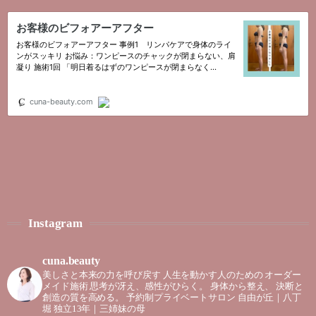
Instagram
cuna.beauty
美しさと本来の力を呼び戻す
人生を動かす人のための
オーダー
メイド施術
思考が冴え、感性がひらく。
身体から整え、
決断と
創造の質を高める。
予約制プライベートサロン
自由が丘｜八丁
堀
独立13年｜三姉妹の母