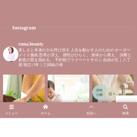
Instagram
cuna.beauty
美しさと本来の力を呼び戻す
人生を動かす人のための
オーダー
メイド施術
思考が冴え、感性がひらく。
身体から整え、
決断と
創造の質を高める。
予約制プライベートサロン
自由が丘｜八丁
堀
独立13年｜三姉妹の母
メニュー
ホーム
先頭へ
検索