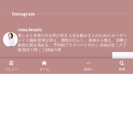
Instagram
cuna.beauty
美しさと本来の力を呼び戻す
人生を動かす人のための
オーダー
メイド施術
思考が冴え、感性がひらく。
身体から整え、
決断と
創造の質を高める。
予約制プライベートサロン
自由が丘｜八丁
堀
独立13年｜三姉妹の母
メニュー
ホーム
先頭へ
検索