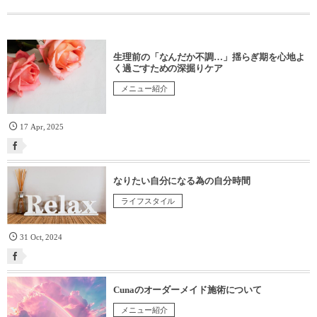
生理前の「なんだか不調…」揺らぎ期を心地よ
く過ごすための深掘りケア
メニュー紹介
17
Apr
,
2025
なりたい自分になる為の自分時間
ライフスタイル
31
Oct
,
2024
Cunaのオーダーメイド施術について
メニュー紹介