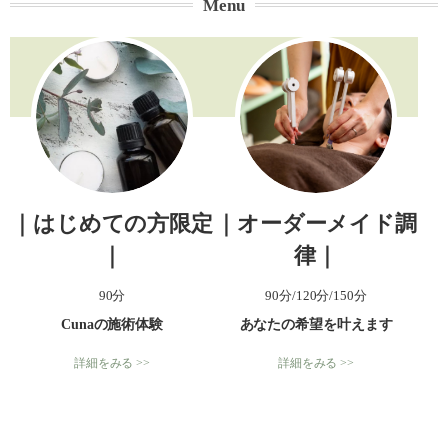
Menu
｜はじめての方限定
｜オーダーメイド調
｜
律｜
90分
90分/120分/150分
Cunaの施術体験
あなたの希望を叶えます
詳細をみる >>
詳細をみる >>