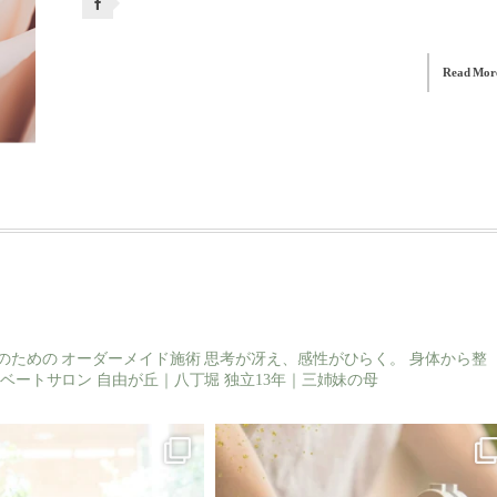
Read Mor
のための
オーダーメイド施術
思考が冴え、感性がひらく。
身体から整
ベートサロン
自由が丘｜八丁堀
独立13年｜三姉妹の母