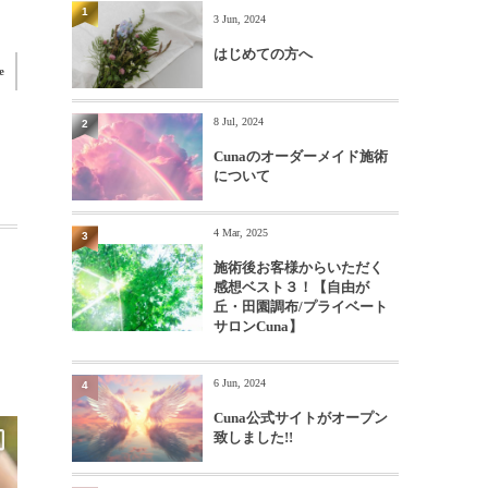
1
3 Jun, 2024
はじめての方へ
e
8 Jul, 2024
2
Cunaのオーダーメイド施術
について
4 Mar, 2025
3
施術後お客様からいただく
感想ベスト３！【自由が
丘・田園調布/プライベート
サロンCuna】
6 Jun, 2024
4
Cuna公式サイトがオープン
致しました!!