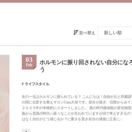
並べ替え
03
ホルモンに振り回されない自分にな
Feb
う
ライフスタイル
女の一生はホルモンに握られている？ こんにちは！自由が丘と田園調
の間に位置する整えサロンCuna大深です。節分が過ぎ、旧暦からみて
２０２５年が本格的にスタートしました。 風の時代価値観の変化物質
義から意識の時代へ様々なことが言われていますが頭で考えすぎるの
はなく自分がどう感じるか？に重きを置き自分の感覚に正直に...