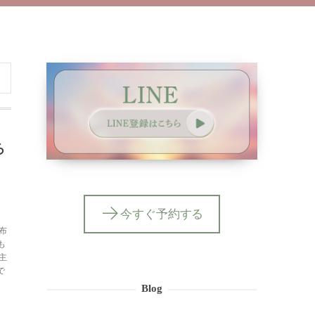
ろ
今すぐ予約する
布
も
主
で
Blog