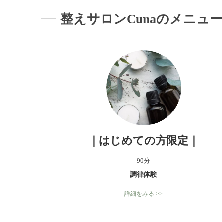
整えサロンCunaのメニュ
｜はじめての方限定｜
90分
調律体験
詳細をみる >>