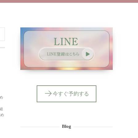
今すぐ予約する
め
経
ため
Blog