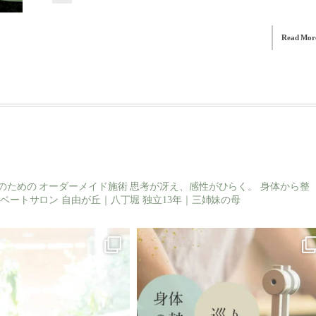
Read Mor
のための
オーダーメイド施術
思考が冴え、感性がひらく。
身体から整
ベートサロン
自由が丘｜八丁堀
独立13年｜三姉妹の母