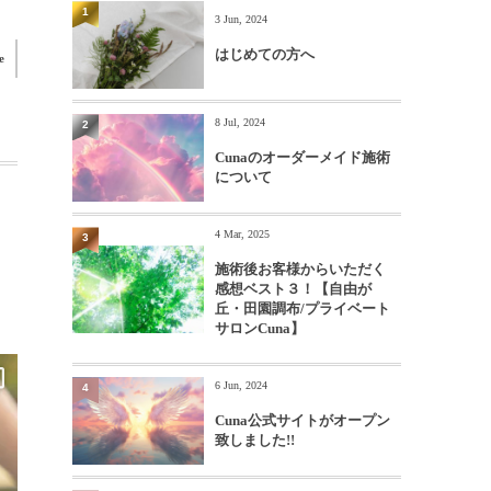
1
3 Jun, 2024
はじめての方へ
e
8 Jul, 2024
2
Cunaのオーダーメイド施術
について
4 Mar, 2025
3
施術後お客様からいただく
感想ベスト３！【自由が
丘・田園調布/プライベート
サロンCuna】
6 Jun, 2024
4
Cuna公式サイトがオープン
致しました!!