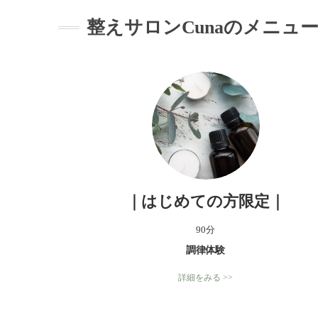
整えサロンCunaのメニュ
｜はじめての方限定｜
90分
調律体験
詳細をみる >>