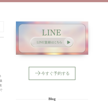
今すぐ予約する
3
歳
歳
で
Blog