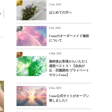
1
3 Jun, 2024
はじめての方へ
e
8 Jul, 2024
2
Cunaのオーダーメイド施術
について
4 Mar, 2025
3
施術後お客様からいただく
感想ベスト３！【自由が
丘・田園調布/プライベート
サロンCuna】
6 Jun, 2024
4
Cuna公式サイトがオープン
致しました!!