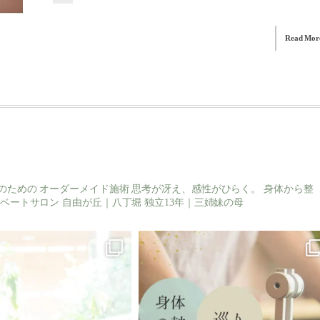
Read Mor
のための
オーダーメイド施術
思考が冴え、感性がひらく。
身体から整
ベートサロン
自由が丘｜八丁堀
独立13年｜三姉妹の母