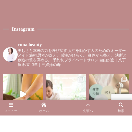
Instagram
cuna.beauty
美しさと本来の力を呼び戻す
人生を動かす人のための
オーダー
メイド施術
思考が冴え、感性がひらく。
身体から整え、
決断と
創造の質を高める。
予約制プライベートサロン
自由が丘｜八丁
堀
独立13年｜三姉妹の母
メニュー
ホーム
先頭へ
検索