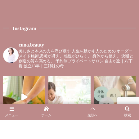
Instagram
cuna.beauty
美しさと本来の力を呼び戻す
人生を動かす人のための
オーダー
メイド施術
思考が冴え、感性がひらく。
身体から整え、
決断と
創造の質を高める。
予約制プライベートサロン
自由が丘｜八丁
堀
独立13年｜三姉妹の母
メニュー
ホーム
先頭へ
検索