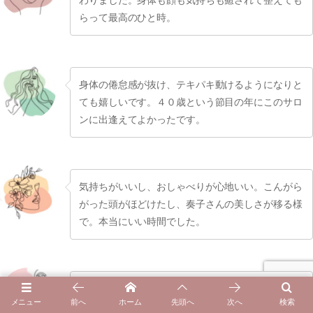
わりました。身体も顔も気持ちも癒されて整えても
らって最高のひと時。
身体の倦怠感が抜け、テキパキ動けるようになりと
ても嬉しいです。４０歳という節目の年にこのサロ
ンに出逢えてよかったです。
気持ちがいいし、おしゃべりが心地いい。こんがら
がった頭がほどけたし、奏子さんの美しさが移る様
で。本当にいい時間でした。
身体の余分な水分が抜ける魔法のような施術です。
メニュー
前へ
ホーム
先頭へ
次へ
検索
いろいろな気づきもあって感謝感謝。クーナは私の